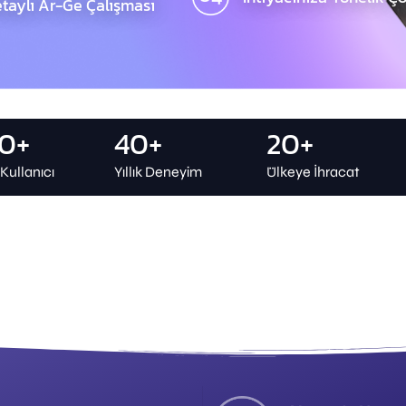
taylı Ar-Ge Çalışması
00+
40+
20+
ullanıcı
Yıllık Deneyim
Ülkeye İhracat