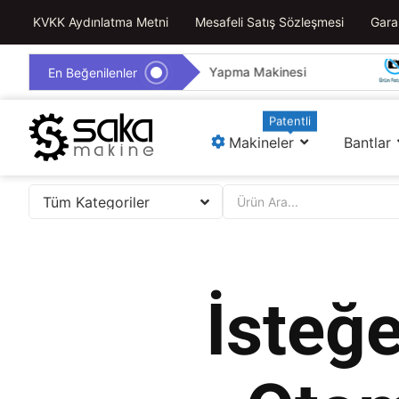
KVKK Aydınlatma Metni
Mesafeli Satış Sözleşmesi
Garan
et Üretim ve Talaş Pelet Yapma Makinesi
Salça 
En Beğenilenler
Patentli
Makineler
Bantlar
İsteğ