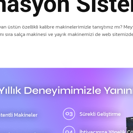
asyon Siste
ayan üstün özellikli kalibre makinelerimizle tanıştınız mı? M
ı sıra salça makinesi ve yayık makinemizi de web sitemizden
Yıllık Deneyimimizle Yanın
Sürekli Geliştirme
tentli Makineler
İhtiyacınıza Yönelik Ç