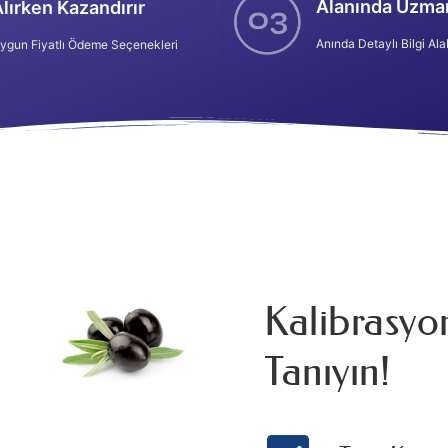
Alanında Uzma
lırken Kazandırır
Anında Detaylı Bilgi Alab
ygun Fiyatlı Ödeme Seçenekleri
Kalibrasyo
Tanıyın!