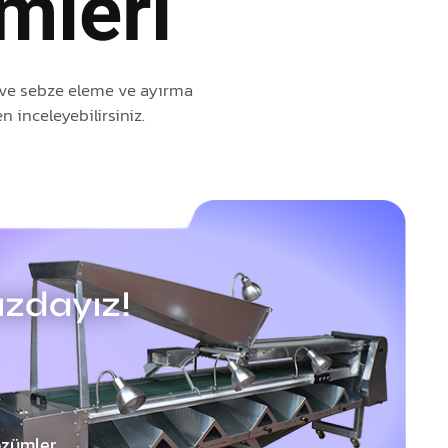
mleri
eyve sebze eleme ve ayırma
 inceleyebilirsiniz.
ızdayız!
özümler