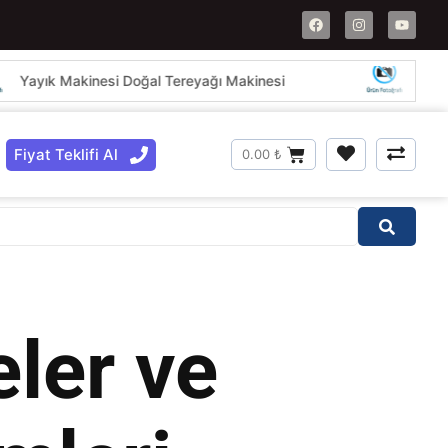
kinesi Doğal Tereyağı Makinesi
Kestane Eleme v
Fiyat Teklifi Al
0.00
₺
ler ve