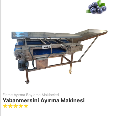
Eleme Ayırma Boylama Makineleri
Yabanmersini Ayırma Makinesi
☆
☆
☆
☆
☆