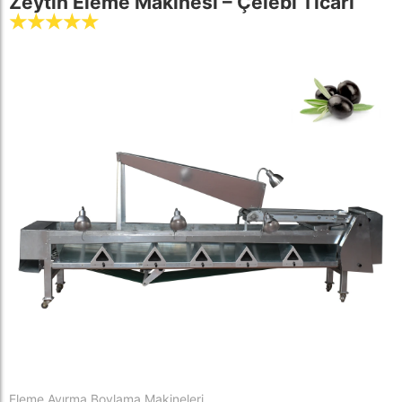
Zeytin Eleme Makinesi – Çelebi Ticari
☆
☆
☆
☆
☆
Eleme Ayırma Boylama Makineleri