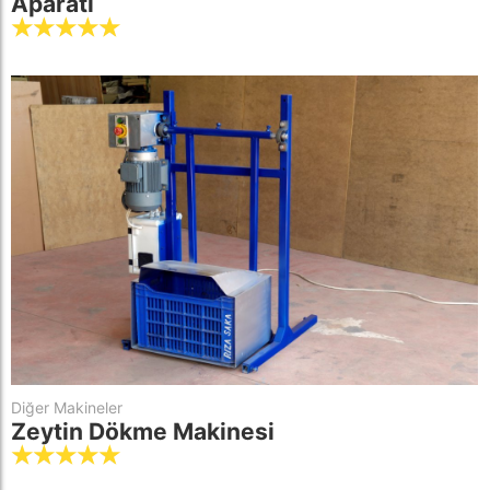
Aparatı
☆
☆
☆
☆
☆
Diğer Makineler
Zeytin Dökme Makinesi
☆
☆
☆
☆
☆