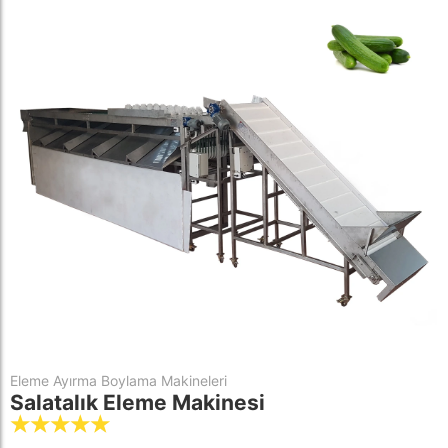
Eleme Ayırma Boylama Makineleri
Salatalık Eleme Makinesi
☆
☆
☆
☆
☆