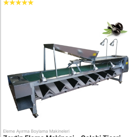
☆
☆
☆
☆
☆
Eleme Ayırma Boylama Makineleri