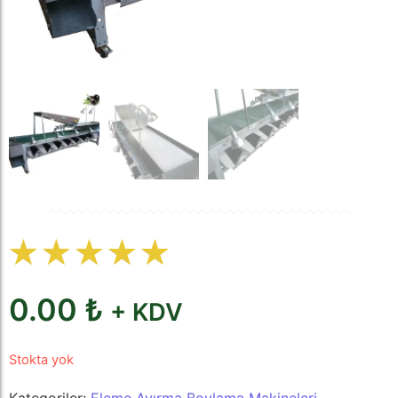
☆
☆
☆
☆
☆
0.00
₺
+ KDV
Stokta yok