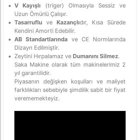
V Kayışlı
(triger) Olmasıyla Sessiz ve
Uzun Ömürlü Çalışır.
Tasarruflu
ve
Kazançlı
dır, Kısa Sürede
Kendini Amorti Edebilir.
AB Standartlarında
ve CE Normlarında
Dizayn Edilmiştir.
Zeytini Hırpalamaz ve
Dumanını Silmez
.
Saka Makine olarak tüm makinelerimiz 2
yıl garantilidir.
Piyasanın değişken koşulları ve maliyet
farklılıkları sebebiyle şimdilik sabit bir fiyat
verememekteyiz.